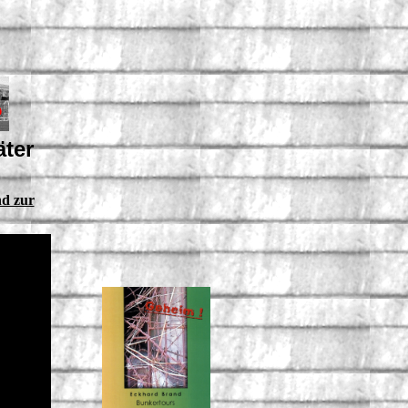
äter
nd zur