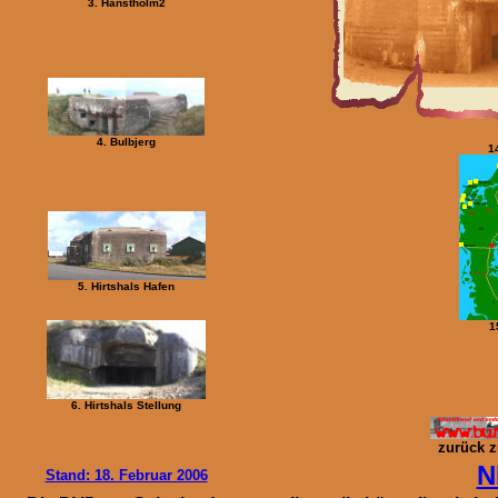
3. Hanstholm2
4. Bulbjerg
1
5. Hirtshals Hafen
1
6. Hirtshals Stellung
zurück z
N
Stand: 18. Februar 2006